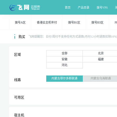
首页
产品目录
拨号VPS
拨号A区
香港云主机年付
拨号B1区
拨号B3区
P
购买
飞网提醒您：日付/周付不支持任何方式退款(月付12小时退款扣除1
全部
北京
区域
安徽
福建
河北
内蒙古鄂尔多斯联通
内蒙古乌海联通
线路
可用区
宿主机