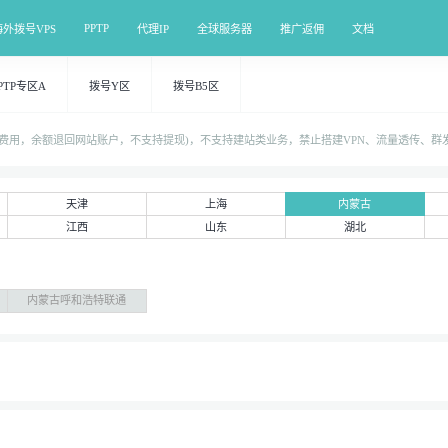
PPTP
海外拨号VPS
代理IP
全球服务器
推广返佣
文档
PTP专区A
拨号Y区
拨号B5区
0%费用，余额退回网站账户，不支持提现)，不支持建站类业务，禁止搭建VPN、流量透传、
天津
上海
内蒙古
江西
山东
湖北
内蒙古呼和浩特联通