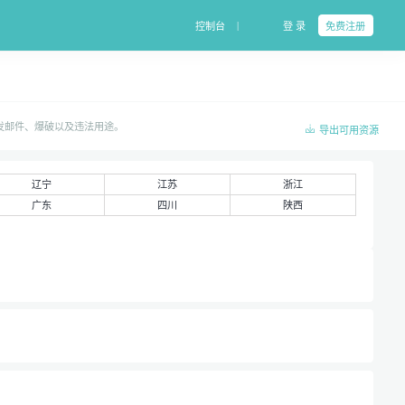
|
控制台
登 录
免费注册
群发邮件、爆破以及违法用途。
导出可用资源
辽宁
江苏
浙江
广东
四川
陕西