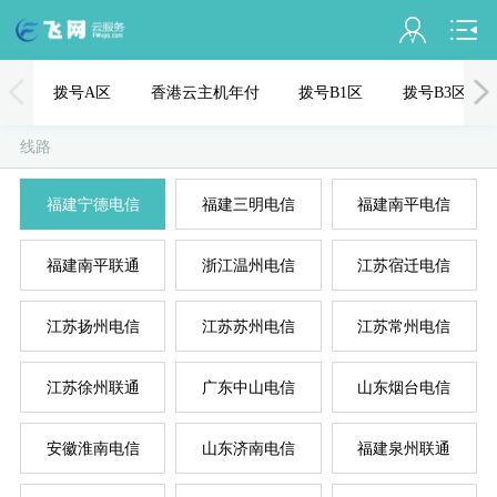
会员名：
拨号A区
香港云主机年付
拨号B1区
拨号B3区
实名认证
线路
未认证
福建宁德电信
福建三明电信
福建南平电信
充值
福建南平联通
浙江温州电信
江苏宿迁电信
订单管理
进入控制台
江苏扬州电信
江苏苏州电信
江苏常州电信
国
美
退出
江苏徐州联通
广东中山电信
山东烟台电信
安徽淮南电信
山东济南电信
福建泉州联通