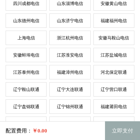
四川成都电信
山东淄博电信
安徽黄山电信
按
按
山东德州电信
山东济宁电信
福建福州电信
上海电信
浙江杭州电信
安徽马鞍山电信
菲律
新加
美国
香
韩
美
日
台
德
安徽蚌埠电信
江苏淮安电信
江苏盐城电信
江苏泰州电信
福建漳州电信
河北保定联通
辽宁鞍山联通
辽宁大连联通
辽宁营口联通
辽宁盘锦联通
辽宁锦州联通
福建莆田电信
规格
安徽合肥电信
内蒙古鄂尔多斯联通
浙江丽水电信
配置费用：
￥
0.00
立即支付