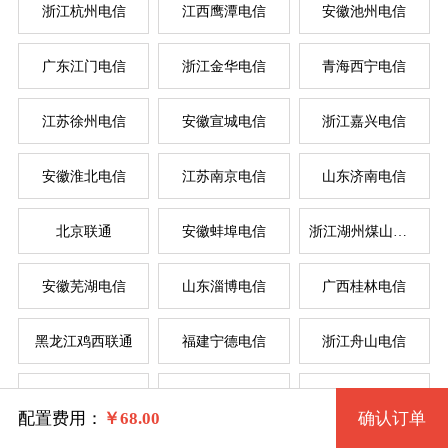
浙江杭州电信
江西鹰潭电信
安徽池州电信
按
按
广东江门电信
浙江金华电信
青海西宁电信
系统版本
规格
江苏徐州电信
安徽宣城电信
浙江嘉兴电信
菲律
新加
美国
香
韩
美
日
台
德
安徽淮北电信
江苏南京电信
山东济南电信
机房拨号VPS「512型」 2235 2核 0.50G
Windows XP (32位) 中文版
北京联通
安徽蚌埠电信
浙江湖州煤山电信
机房拨号VPS「512型」 8 2核 0.50G
Windows 7 (32位) 中文版
系统类别
安徽芜湖电信
山东淄博电信
广西桂林电信
机房拨号VPS「1G型」 11 2核 1G
Windows 7 (64位) 中文版
黑龙江鸡西联通
福建宁德电信
浙江舟山电信
windows
机房拨号VPS「2G型」 14 4核 2G
Windows 2003 (64位) 中文版
河南三门峡电信
大连联通
福建省福州电信
Linux
机房拨号VPS「4G型」 17 4核 4G
Windows 10 (64位) <建议内存2G>
配置费用：
￥
68.00
确认订单