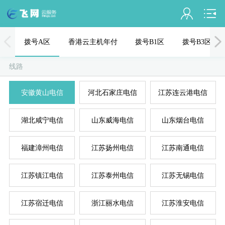
会员名：
拨号A区
香港云主机年付
拨号B1区
拨号B3区
实名认证
线路
未认证
安徽黄山电信
河北石家庄电信
江苏连云港电信
充值
湖北咸宁电信
山东威海电信
山东烟台电信
订单管理
进入控制台
福建漳州电信
江苏扬州电信
江苏南通电信
国
美
退出
江苏镇江电信
江苏泰州电信
江苏无锡电信
江苏宿迁电信
浙江丽水电信
江苏淮安电信