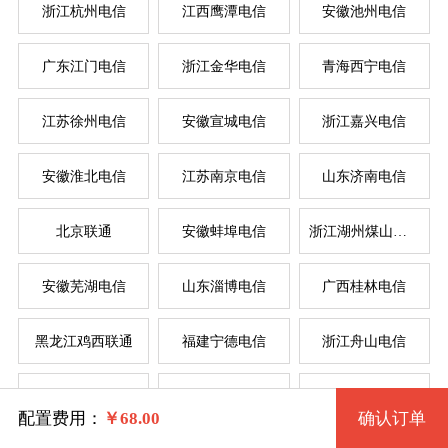
浙江杭州电信
江西鹰潭电信
安徽池州电信
按
按
广东江门电信
浙江金华电信
青海西宁电信
系统版本
规格
江苏徐州电信
安徽宣城电信
浙江嘉兴电信
菲律
新加
美国
香
韩
美
日
台
德
安徽淮北电信
江苏南京电信
山东济南电信
机房拨号VPS「512型」 2235 2核 0.50G
Windows XP (32位) 中文版
北京联通
安徽蚌埠电信
浙江湖州煤山电信
机房拨号VPS「512型」 8 2核 0.50G
Windows 7 (32位) 中文版
系统类别
安徽芜湖电信
山东淄博电信
广西桂林电信
机房拨号VPS「1G型」 11 2核 1G
Windows 7 (64位) 中文版
黑龙江鸡西联通
福建宁德电信
浙江舟山电信
windows
机房拨号VPS「2G型」 14 4核 2G
Windows 2003 (64位) 中文版
河南三门峡电信
大连联通
福建省福州电信
Linux
机房拨号VPS「4G型」 17 4核 4G
Windows 10 (64位) <建议内存2G>
配置费用：
￥
68.00
确认订单