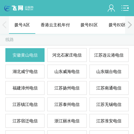
会员名：
拨号A区
香港云主机年付
拨号B1区
拨号B3区
实名认证
线路
未认证
安徽黄山电信
河北石家庄电信
江苏连云港电信
充值
湖北咸宁电信
山东威海电信
山东烟台电信
订单管理
进入控制台
福建漳州电信
江苏扬州电信
江苏南通电信
国
美
退出
江苏镇江电信
江苏泰州电信
江苏无锡电信
江苏宿迁电信
浙江丽水电信
江苏淮安电信