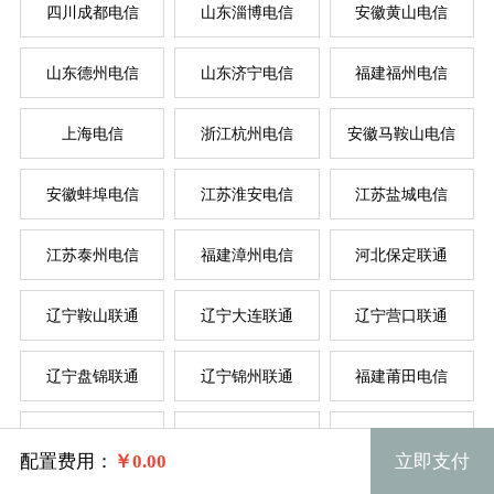
四川成都电信
山东淄博电信
安徽黄山电信
按
按
山东德州电信
山东济宁电信
福建福州电信
上海电信
浙江杭州电信
安徽马鞍山电信
菲律
新加
美国
香
韩
美
日
台
德
安徽蚌埠电信
江苏淮安电信
江苏盐城电信
江苏泰州电信
福建漳州电信
河北保定联通
辽宁鞍山联通
辽宁大连联通
辽宁营口联通
辽宁盘锦联通
辽宁锦州联通
福建莆田电信
规格
安徽合肥电信
内蒙古鄂尔多斯联通
浙江丽水电信
配置费用：
￥
0.00
立即支付