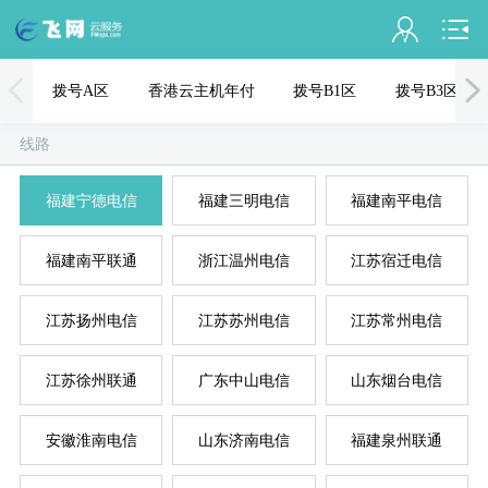
会员名：
拨号A区
香港云主机年付
拨号B1区
拨号B3区
实名认证
线路
未认证
福建宁德电信
福建三明电信
福建南平电信
充值
福建南平联通
浙江温州电信
江苏宿迁电信
订单管理
进入控制台
江苏扬州电信
江苏苏州电信
江苏常州电信
国
美
退出
江苏徐州联通
广东中山电信
山东烟台电信
安徽淮南电信
山东济南电信
福建泉州联通