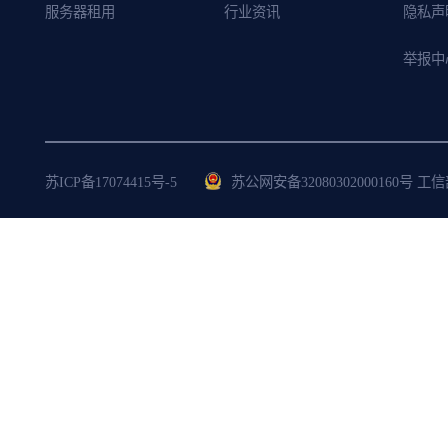
服务器租用
行业资讯
隐私声
举报中
苏ICP备17074415号-5
苏公网安备32080302000160号 工信部