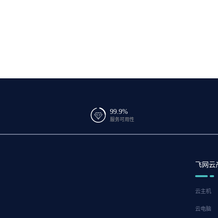
99.9%
服务可用性
飞网云
云主机
云电脑