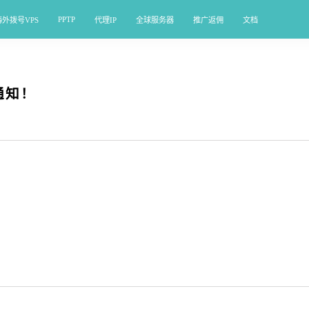
PPTP
海外拨号VPS
代理IP
全球服务器
推广返佣
文档
通知！