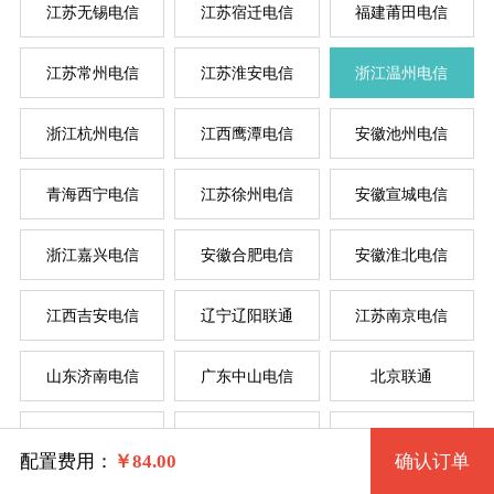
江苏无锡电信
江苏宿迁电信
福建莆田电信
按
按
江苏常州电信
江苏淮安电信
浙江温州电信
系统版本
浙江杭州电信
江西鹰潭电信
安徽池州电信
规格
菲律
新加
美国
香
韩
美
日
台
德
青海西宁电信
江苏徐州电信
安徽宣城电信
Win 7 32位 流畅版
浙江嘉兴电信
安徽合肥电信
安徽淮北电信
一型 zjwzdx1 2核 0.50G
Win 7 64位 流畅版
系统类别
江西吉安电信
辽宁辽阳联通
江苏南京电信
二型 zjwzdx2 2核 1G
Win XP
山东济南电信
广东中山电信
北京联通
三型 zjwzdx3 4核 2G
Windows
Win 2003
安徽蚌埠电信
河南商丘电信
安徽阜阳电信
四型 zjwzdx4 4核 4G
Centos
Win 7 32位 完整版
配置费用：
￥
84.00
确认订单