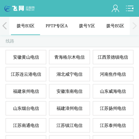
会员名：
1区
拨号B3区
PPTP专区A
拨号Y区
拨号B5区
实名认证
线路
未认证
安徽黄山电信
青海格尔木电信
江西景德镇电信
充值
江苏连云港电信
湖北咸宁电信
河南焦作电信
订单管理
进入控制台
福建泉州电信
安徽淮南电信
山东威海电信
国
美
退出
山东烟台电信
福建漳州电信
江苏扬州电信
江苏南通电信
江苏镇江电信
江苏泰州电信