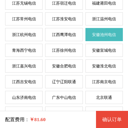
江苏无锡电信
江苏宿迁电信
福建莆田电信
按
按
江苏常州电信
江苏淮安电信
浙江温州电信
系统版本
浙江杭州电信
江西鹰潭电信
安徽池州电信
规格
菲律
新加
美国
香
韩
美
日
台
德
青海西宁电信
江苏徐州电信
安徽宣城电信
Win 7 32位 流畅版
浙江嘉兴电信
安徽合肥电信
安徽淮北电信
一型 ahszdx1 2核 0.50G
Win 7 64位 流畅版
系统类别
江西吉安电信
辽宁辽阳联通
江苏南京电信
二型 ahszdx2 2核 1G
Win XP
山东济南电信
广东中山电信
北京联通
三型 ahszdx3 4核 2G
Windows
Win 2003
安徽蚌埠电信
河南商丘电信
安徽阜阳电信
四型 ahszdx4 4核 4G
Centos
Win 7 32位 完整版
配置费用：
￥
81.60
确认订单