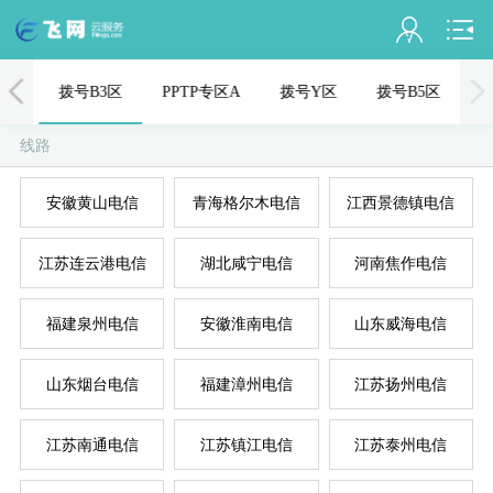
会员名：
1区
拨号B3区
PPTP专区A
拨号Y区
拨号B5区
实名认证
线路
未认证
安徽黄山电信
青海格尔木电信
江西景德镇电信
充值
江苏连云港电信
湖北咸宁电信
河南焦作电信
订单管理
进入控制台
福建泉州电信
安徽淮南电信
山东威海电信
国
美
退出
山东烟台电信
福建漳州电信
江苏扬州电信
江苏南通电信
江苏镇江电信
江苏泰州电信