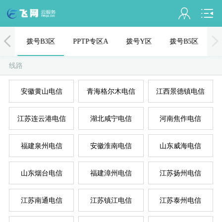
会员名：
1区
拨号B3区
PPTP专区A
拨号Y区
拨号B5区
实名认证
线路
未认证
安徽黄山电信
青海格尔木电信
江西景德镇电信
充值
江苏连云港电信
湖北咸宁电信
河南焦作电信
订单管理
进入控制台
福建泉州电信
安徽淮南电信
山东威海电信
国
美
退出
山东烟台电信
福建漳州电信
江苏扬州电信
江苏南通电信
江苏镇江电信
江苏泰州电信