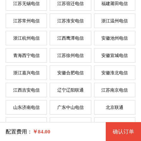
江苏无锡电信
江苏宿迁电信
福建莆田电信
按
按
江苏常州电信
江苏淮安电信
浙江温州电信
系统版本
浙江杭州电信
江西鹰潭电信
安徽池州电信
规格
菲律
新加
美国
香
韩
美
日
台
德
青海西宁电信
江苏徐州电信
安徽宣城电信
Win 7 32位 流畅版
浙江嘉兴电信
安徽合肥电信
安徽淮北电信
一型 zjhzdx11 2核 0.50G
Win 7 64位 流畅版
系统类别
江西吉安电信
辽宁辽阳联通
江苏南京电信
二型 zjhzdx22 2核 1G
Win XP
山东济南电信
广东中山电信
北京联通
三型 zjhzdx33 4核 2G
Windows
Win 2003
安徽蚌埠电信
河南商丘电信
安徽阜阳电信
四型 zjhzdx44 4核 4G
Centos
Win 7 32位 完整版
配置费用：
￥
84.00
确认订单