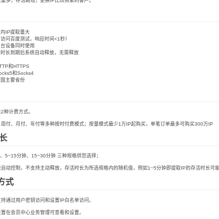
数量多，存活期短，更换IP比较频繁的客户。
内IP提取量大
（访问百度测试，响应时间<1秒）
多台设备同时使用
活时长到期后系统自动释放，无需释放
名
TTP和HTTPS
cks5和Socks4
全国主要省份
2种计费方式。
周付、月付、年付等多种按时付费模式；按量模式最少1万IP起购买，单笔订单最多可购买300万IP
时长
、5~15分钟、15~30分钟 三种规格供您选择；
统自动控制，不支持主动释放，存活时长为所选规格内的随机值，例如1~5分钟即提取IP的存活时长可
方式
持通过用户密钥访问和设置IP白名单访问。
设置在会员中心业务管理可查看和设置。