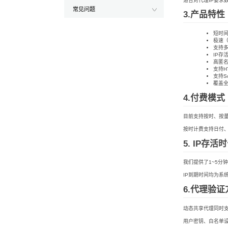
适合对代理IP要求
常见问题
3.产品特性
短时间
极速
支持
IP存
高匿
支持H
支持So
覆盖
4.付费模式
目前支持按时、按量
按时计费支持日付、
5. IP存活
我们提供了1~5分钟
IP到期时间均为系
6.代理验证
动态共享代理同时支
用户密钥、白名单