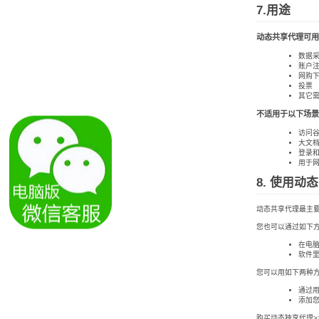
7.用途
动态共享代理可用
数据
账户
网购
投票
其它需
不适用于以下场景
访问
大文
登录
用于
8. 使用动
动态共享代理最主要
您也可以通过如下
在电
软件
您可以用如下两种
通过
添加您
购买动态独享代理>