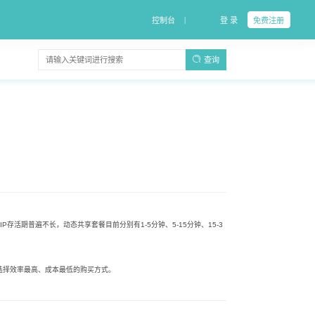
|
控制台
登 录
免费注册
查询
P存活期普遍不长，动态共享套餐目前分别有1-5分钟、5-15分钟、15-3
选择效率最高、成本最低的购买方式。