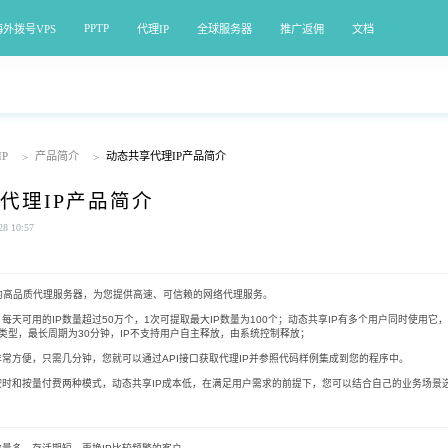
PPTP
海外拨号VPS
代理IP
全球服务器
推广返佣
文档
P
产品简介
动态共享代理IP产品简介
>
>
代理IP产品简介
 10:57
的高品质代理服务器，为您提供高速、可信赖的网络代理服务。
天可用的IP数量超过50万个，1次可提取最大IP数量为100个；动态共享IP有多个用户同时使用它，I
类型，最长周期为30分钟，IP不支持用户自主释放，由系统控制释放；
常方便，只需几分钟，您就可以通过API接口获取代理IP并参照代码样例集成到您的程序中。
按时和按量付费两种模式，动态共享IP成本低，在满足用户需求的前提下，您可以结合自己的业务场景