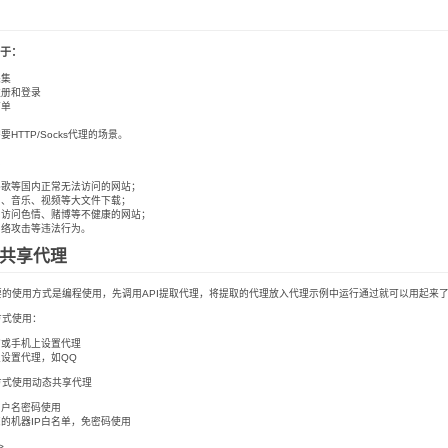
于：
采集
注册和登录
下单
要HTTP/Socks代理的场景。
谷歌等国内正常无法访问的网站；
档、音乐、视频等大文件下载；
和访问色情、赌博等不健康的网站；
网络攻击等违法行为。
态共享代理
的使用方式是编程使用，先调用API提取代理，将提取的代理放入代理示例中运行通过就可以用起来了
方式使用：
脑或手机上设置代理
里设置代理，如QQ
方式使用动态共享代理
用户名密码使用
的机器IP白名单，免密码使用
>