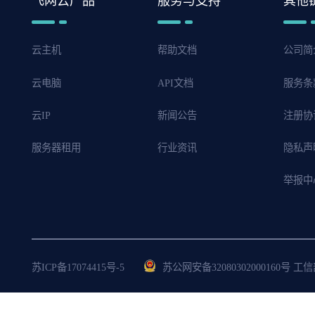
飞网云产品
服务与支持
其他
Windows7如何禁止窗口边缘最大化
云主机
帮助文档
公司简
Windows7如何解决内存不足问题
云电脑
API文档
服务条
云IP
新闻公告
注册协
服务器租用
行业资讯
隐私声
举报中
苏ICP备17074415号-5
苏公网安备32080302000160号 工信部