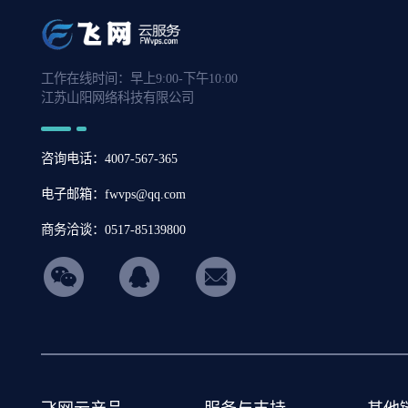
Ubuntu18.04系统中如何安装munin
Ubuntu18.04系统如何安装libcurl3
工作在线时间：早上9:00-下午10:00
Windows7如何设置IE关闭网页时出
江苏山阳网络科技有限公司
现提示框
Windows7如何使用性能监视器
咨询电话：4007-567-365
Windows7如何扩展磁盘空间
电子邮箱：fwvps@qq.com
Windows7如何开启上帝模式
商务洽谈：0517-85139800
Windows7如何开启smb服务
hicon34
Windows7如何开启IE内容审查限定
访问特定站点
Windows7如何开启IE的无痕浏览模
式
Windows7如何禁止运行指定程序