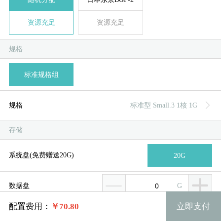
按
按
资源充足
资源充足
规格
系统版本
规格
标准规格组
系统类别
菲律
新加
美国
香
韩
美
日
台
德
标准型 Small.3 1核 1G
Windows7 32位
规格
标准型 Small.3 1核 1G
Windows
标准型 Small.4 2核 1G
Windows2008 英文版
存储
Centos
标准型 Medium.1 1核 2G
Windows2008
系统盘(免费赠送20G)
20G
Debian
标准型 Medium.2 2核 2G
Windows2003
G
数据盘
Ubuntu
标准型 Medium.3 4核 2G
Windows2012R2
配置费用：
￥
70.80
立即支付
网络