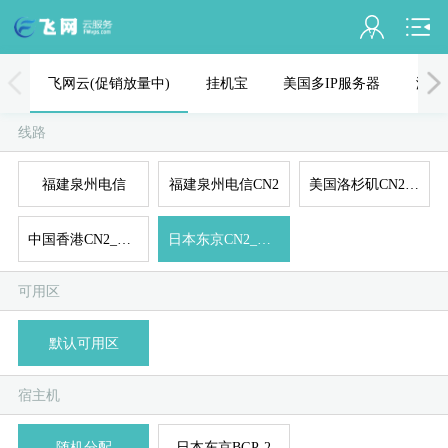
会员名：
飞网云(促销放量中)
挂机宝
美国多IP服务器
海外
实名认证
线路
未认证
福建泉州电信
福建泉州电信CN2
美国洛杉矶CN2_GIA
充值
中国香港CN2_GIA
日本东京CN2_GIA
订单管理
可用区
进入控制台
国
美
默认可用区
退出
宿主机
随机分配
日本东京BGP-2