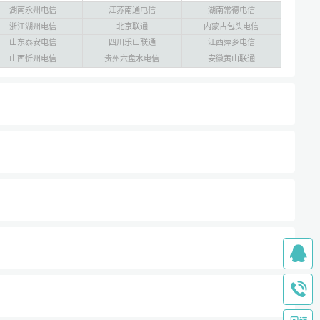
湖南永州电信
江苏南通电信
湖南常德电信
浙江湖州电信
北京联通
内蒙古包头电信
山东泰安电信
四川乐山联通
江西萍乡电信
山西忻州电信
贵州六盘水电信
安徽黄山联通