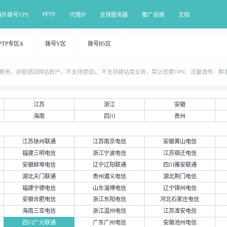
PPTP
海外拨号VPS
代理IP
全球服务器
推广返佣
文档
PTP专区A
拨号Y区
拨号B5区
0%费用，余额退回网站账户，不支持提现)，不支持建站类业务，禁止搭建VPN、流量透传、
江苏
浙江
安徽
海南
四川
贵州
江苏徐州联通
江苏南京电信
安徽黄山电信
福建三明电信
浙江宁波电信
江苏宿迁电信
安徽蚌埠电信
辽宁辽阳联通
四川雅安联通
湖北天门联通
贵州遵义电信
湖北荆门电信
福建宁德电信
山东淄博电信
辽宁锦州电信
安徽合肥电信
浙江东阳电信
河北石家庄电信
海南三亚电信
浙江温州电信
江苏淮安电信
四川广元联通
广东广州电信
安徽池州电信