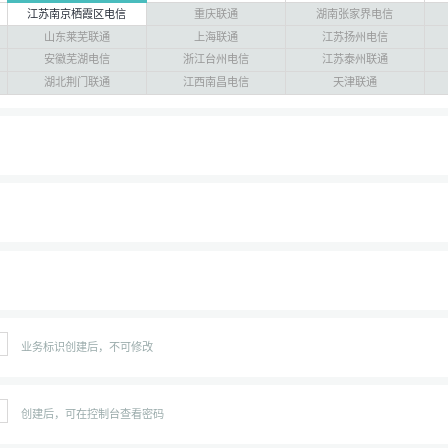
江苏南京栖霞区电信
重庆联通
湖南张家界电信
山东莱芜联通
上海联通
江苏扬州电信
安徽芜湖电信
浙江台州电信
江苏泰州联通
湖北荆门联通
江西南昌电信
天津联通
业务标识创建后，不可修改
创建后，可在控制台查看密码