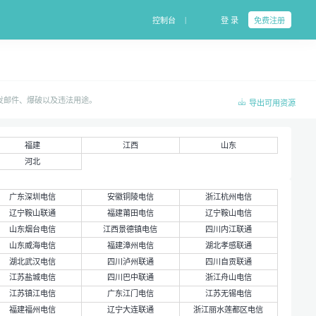
|
控制台
登 录
免费注册
群发邮件、爆破以及违法用途。
导出可用资源
福建
江西
山东
河北
广东深圳电信
安徽铜陵电信
浙江杭州电信
辽宁鞍山联通
福建莆田电信
辽宁鞍山电信
山东烟台电信
江西景德镇电信
四川内江联通
山东威海电信
福建漳州电信
湖北孝感联通
湖北武汉电信
四川泸州联通
四川自贡联通
江苏盐城电信
四川巴中联通
浙江舟山电信
江苏镇江电信
广东江门电信
江苏无锡电信
福建福州电信
辽宁大连联通
浙江丽水莲都区电信