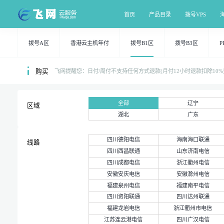
首页
产品目录
拨号VPS
拨号A区
香港云主机年付
拨号B1区
拨号B3区
P
购买
飞网提醒您：日付/周付不支持任何方式退款(月付12小时退款扣除1
全部
辽宁
区域
湖北
广东
四川德阳电信
海南海口联通
线路
四川西昌联通
山东济南电信
四川成都电信
浙江衢州电信
安徽安庆电信
安徽滁州电信
福建泉州电信
福建南平电信
四川资阳联通
四川达州联通
福建龙岩电信
浙江衢州市电信
江苏连云港电信
四川广汉电信