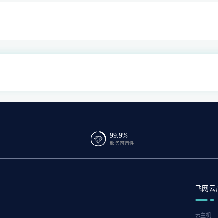
99.9%
服务可用性
飞网云
云主机