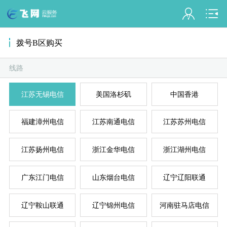
会员名：
拨号B区购买
实名认证
未认证
线路
江苏无锡电信
美国洛杉矶
中国香港
充值
订单管理
福建漳州电信
江苏南通电信
江苏苏州电信
进入控制台
江苏扬州电信
浙江金华电信
浙江湖州电信
国
美
退出
广东江门电信
山东烟台电信
辽宁辽阳联通
辽宁鞍山联通
辽宁锦州电信
河南驻马店电信