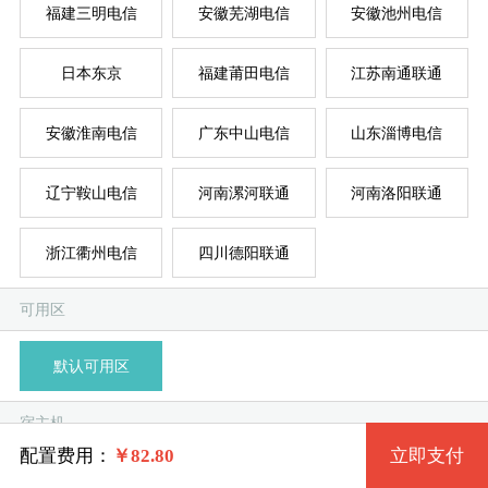
福建三明电信
安徽芜湖电信
安徽池州电信
按
按
日本东京
福建莆田电信
江苏南通联通
系统版本
规格
安徽淮南电信
广东中山电信
山东淄博电信
菲律
新加
美国
香
韩
美
日
台
德
辽宁鞍山电信
河南漯河联通
河南洛阳联通
标准型 Small.3 1核 1G
Windows 7 32位
浙江衢州电信
四川德阳联通
标准型 Small.4 2核 1G
Windows 2003 32位
系统类别
可用区
标准型 Medium.1 1核 2G
Windows XP 32位
默认可用区
Windows拨号
标准型 Medium.2 2核 2G
Windows 7 64位
宿主机
Linux拨号
标准型 Medium.3 4核 2G
Windows 2008R2 64位
配置费用：
￥
82.80
立即支付
随机分配
无锡电信1