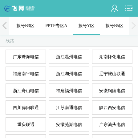
会员名：
1区
拨号B3区
PPTP专区A
拨号Y区
拨号B5区
实名认证
线路
未认证
广东珠海电信
浙江温州电信
湖南怀化电信
充值
福建南平电信
浙江湖州电信
辽宁鞍山联通
订单管理
进入控制台
浙江舟山电信
福建福州电信
安徽铜陵电信
国
美
退出
四川德阳联通
江苏南通电信
陕西西安电信
重庆联通
安徽芜湖电信
广东汕头电信