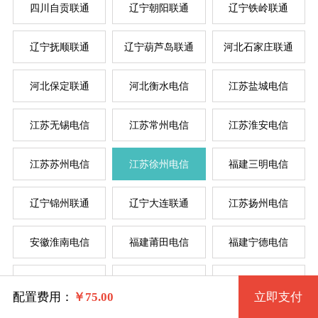
四川自贡联通
辽宁朝阳联通
辽宁铁岭联通
按
按
辽宁抚顺联通
辽宁葫芦岛联通
河北石家庄联通
规格
河北保定联通
河北衡水电信
江苏盐城电信
菲律
新加
美国
香
韩
美
日
台
德
江苏无锡电信
江苏常州电信
江苏淮安电信
双核512M 31 2核 0.50G
江苏苏州电信
江苏徐州电信
福建三明电信
一核1G 87 1核 1G
辽宁锦州联通
辽宁大连联通
江苏扬州电信
双核1G 143 2核 1G
安徽淮南电信
福建莆田电信
福建宁德电信
四核2G 199 4核 2G
江苏泰州电信
山东菏泽电信
山东济南电信
四核4G 255 4核 4G
配置费用：
￥
75.00
立即支付