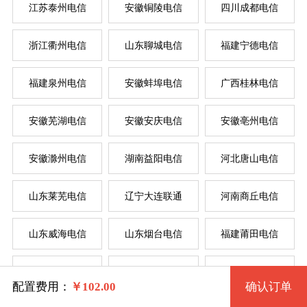
江苏泰州电信
安徽铜陵电信
四川成都电信
按
按
浙江衢州电信
山东聊城电信
福建宁德电信
系统版本
福建泉州电信
安徽蚌埠电信
广西桂林电信
规格
菲律
新加
美国
香
韩
美
日
台
德
安徽芜湖电信
安徽安庆电信
安徽亳州电信
Windows7 32位 流畅版
安徽滁州电信
湖南益阳电信
河北唐山电信
一型 JSWXDXE1 2核 0.50G
Windows7 64位 流畅版
系统类别
山东莱芜电信
辽宁大连联通
河南商丘电信
二型 JSWXDXE2 2核 1G
WindowsXP
山东威海电信
山东烟台电信
福建莆田电信
三型 JSWXDXE3 4核 2G
Windows
Windows2003
湖北黄冈电信
辽宁锦州电信
江苏淮安联通
四型 JSWXDXE4 4核 4G
Linux
Windows7 32位 完整版
配置费用：
￥
102.00
确认订单